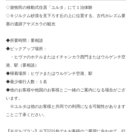
◇遊牧民の移動式住居「ユルタ」にて１泊体験
◇キジルクム砂漠を見下ろす丘の上に位置する、古代ホレズム要
塞の遺跡アヤズカラの観光
◆所要時間：要相談
◆ピックアップ場所：
・ヒヴァのホテルまたはイチャンカラ西門またはウルゲンチ空
港、駅（要相談）
◆帰着場所：ヒヴァまたはウルゲンチ空港、駅
◆最少催行人数：１名
◆他のお客様や他国のお客様とご一緒のご案内になる場合がござ
います。
※ユルタは他のお客様と共同での利用になる可能性があります
ことご了承ください。
【モデルプラン】※下記以外でもお客様のご要望に合わせて、行