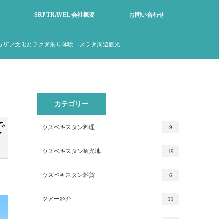
SRP TRAVEL 会社概要
お問い合わせ
カザフ文化とラクダ乗り体験 ヌラタ周辺観光
カテゴリー
で
ウズベキスタン料理
9
ウズベキスタン観光地
19
ウズベキスタン雑貨
6
ツアー紹介
11