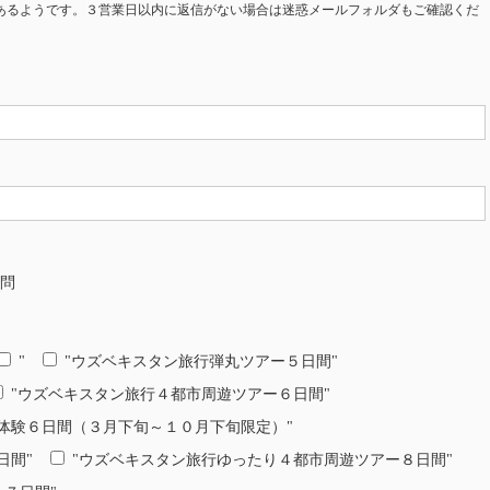
あるようです。３営業日以内に返信がない場合は迷惑メールフォルダもご確認くだ
問
"
"ウズベキスタン旅行弾丸ツアー５日間"
"ウズベキスタン旅行４都市周遊ツアー６日間"
体験６日間（３月下旬～１０月下旬限定）"
日間"
"ウズベキスタン旅行ゆったり４都市周遊ツアー８日間"