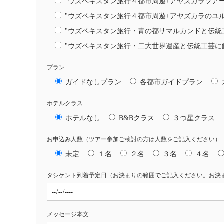
"ウズベキスタン旅行４都市周遊+アヤズカラツアー
"ウズベキスタン旅行４都市周遊+アヤズカラのユ
"ウズベキスタン旅行・青の都サマルカンドと伝統
"ウズベキスタン旅行・二大世界遺産と伝統工芸に
プラン
ガイドなしプラン
各都市ガイドプラン
ホテルクラス
ホテルなし
B&Bクラス
３つ星クラス
お申込み人数（ツアー参加ご検討の方は人数をご記入ください）
未定
１名
２名
３名
４名
タシケント到着予定日（お決まりの範囲でご記入ください。お決
メッセージ本文