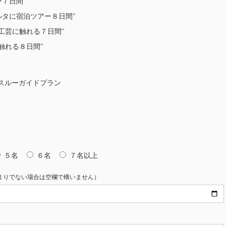
７日間"
ルタに宿泊ツアー８日間"
工芸に触れる７日間"
触れる８日間"
スルーガイドプラン
５名
６名
７名以上
まりでない場合は空欄で構いません）