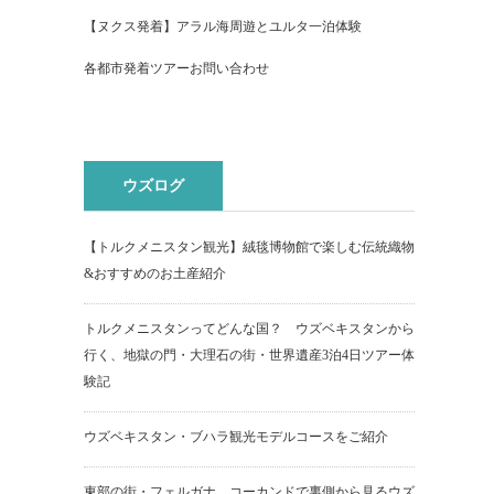
【ヌクス発着】アラル海周遊とユルタ一泊体験
各都市発着ツアーお問い合わせ
ウズログ
【トルクメニスタン観光】絨毯博物館で楽しむ伝統織物
&おすすめのお土産紹介
トルクメニスタンってどんな国？ ウズベキスタンから
行く、地獄の門・大理石の街・世界遺産3泊4日ツアー体
験記
ウズベキスタン・ブハラ観光モデルコースをご紹介
東部の街・フェルガナ コーカンドで裏側から見るウズ