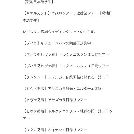
【現地日本語学生】
【サマルカンド】帝政ロシア・ソ連建築ツアー【現地日
本語学生】
レギスタン広場ウェディングフォトのご手配
【ブハラ】ギジュドゥバンの陶芸工房見学
【ブハラ発ヒヴァ着】トルクメニスタン３日間ツアー
【ブハラ発ヒヴァ着】トルクメニスタン４日間ツアー
【タシケント】フェルガナ伝統工芸に触れる一泊二日
【ヒヴァ発着】アヤズカラ観光とユルタ一泊体験
【ヒヴァ発着】アヤズカラ日帰りツアー
【ヒヴァ発着】トルクメニスタン・地獄の門一泊二日ツ
アー
【ヌクス発着】ムイナック日帰りツアー