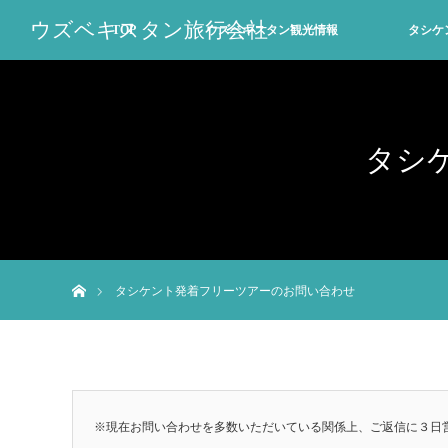
ウズベキスタン旅行会社
TOP
ウズベキスタン観光情報
タシケ
タシ
ホーム
タシケント発着フリーツアーのお問い合わせ
※現在お問い合わせを多数いただいている関係上、ご返信に３日